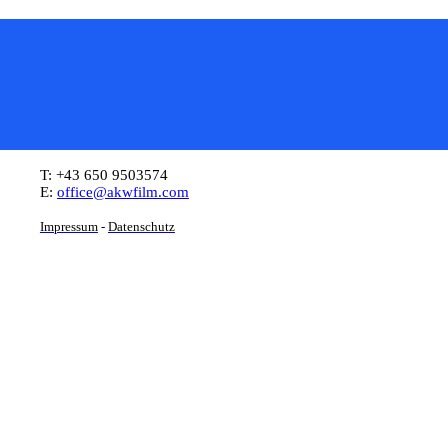
T: +43 650 9503574
E:
office@akwfilm.com
Impressum
-
Datenschutz